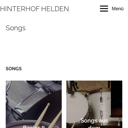
Zum
HINTERHOF HELDEN
Menü
Inhalt
modern
music
springen
education
Songs
SONGS
Songs aus
Basics II
dem