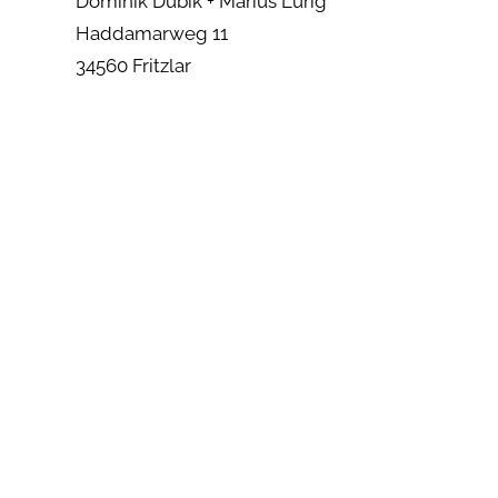
Dominik Dubik + Marius Lürig
Haddamarweg 11
34560 Fritzlar