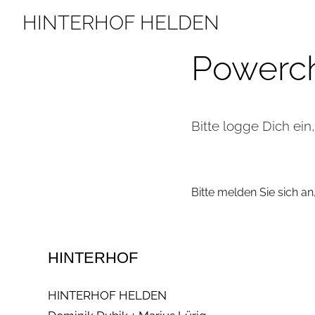
Zum
HINTERHOF HELDEN
Inhalt
modern
springen
music
Powerch
education
Bitte logge Dich ein
Bitte melden Sie sich a
HINTERHOF
HINTERHOF HELDEN